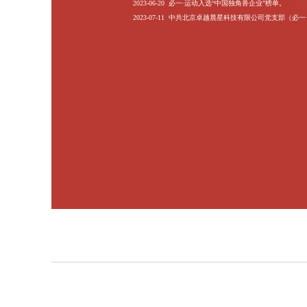
新使命
做打动自己的精品游戏
我们想要做出让玩家满意的游戏，
饱含了英雄人满满的热爱。正是因为
戏产品。