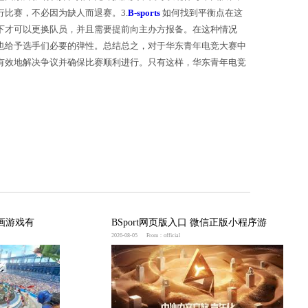
在长时间的比赛过程中可能会因为身体疲劳或其他因素
紧急事务，一个替补选手可以保证团队正常进行比赛，
益。一种可能的解决方案是规定只有在紧急情况下才可
发生。这样的规定能够保证比赛的公平性，同时也给予
活运用换人规则，并在必要时限制其使用，可以有效地