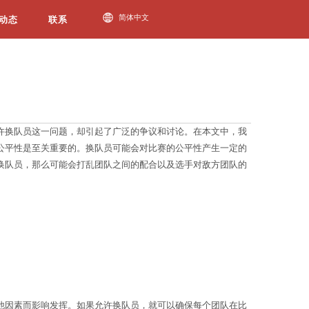
必一运动动态
翘首以盼的比赛。然而，对于比赛过程中是否允许换队
探讨是否允许换队员之前，我们必须意识到比赛公平性
合已经具备了一定的了解和默契。如果可以随意换队员