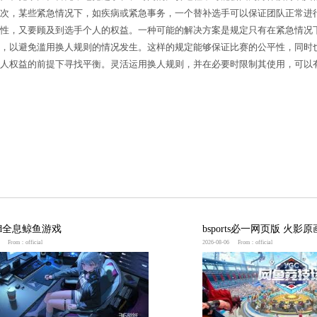
队员可以增加比赛的公平性和竞争力。首先，电竞选手
于提高比赛整体水平。其次，某些紧急情况下，如疾病或
，既要考虑到比赛的公平性，又要顾及到选手个人的权
，同时也可以保留裁量权，以避免滥用换人规则的情况
保证比赛公平性和选手个人权益的前提下寻找平衡。灵
公正竞争的精神。